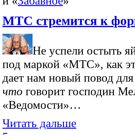
и «
Забавное
»
МТС стремится к фор
Не успели остыть я
под маркой «МТС», как эт
дает нам новый повод для
что
говорит господин Мел
«Ведомости»…
Читать дальше