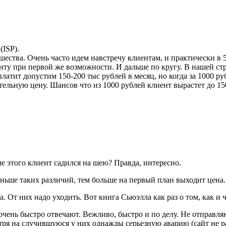
ISP).
ества. Очень часто идем навстречу клиентам, и практически в 5
енту при первой же возможности. И дальше по кругу. В нашей с
атит допустим 150-200 тыс рублей в месяц, но когда за 1000 руб
льную цену. Шансов что из 1000 рублей клиент вырастет до 150 
е этого клиент садился на шею? Правда, интересно.
ньше таких различий, тем больше на первый план выходит цена.
на. От них надо уходить. Вот книга Сьюэлла как раз о том, как и
очень быстро отвечают. Вежливо, быстро и по делу. Не отправля
ря на случившуюся у них однажды серьезную аварию (сайт не раб