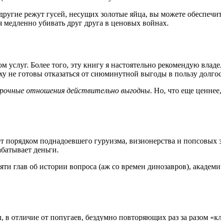
 другие режут гусей, несущих золотые яйца, вы можете обеспечит
 медленно убивать друг друга в ценовых войнах.
ом услуг. Более того, эту книгу я настоятельно рекомендую вл
рху не готовы отказаться от сиюминутной выгоды в пользу долг
срочные отношения действительно выгодны
. Но, что еще ценнее
ет порядком поднадоевшего гуруизма, визионерства и попсовых 
абатывает деньги.
сяти глав об истории вопроса (аж со времен динозавров), акаде
 отличие от попугаев, бездумно повторяющих раз за разом «клие