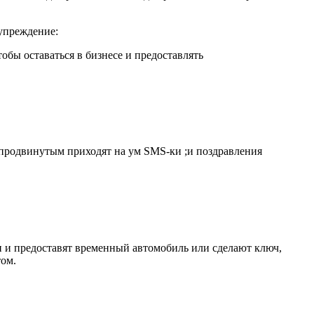
дупреждение:
обы оставаться в бизнесе и предоставлять
о продвинутым приходят на ум
SMS-ки
;и поздравления
и и предоставят временный автомобиль или сделают ключ,
том.