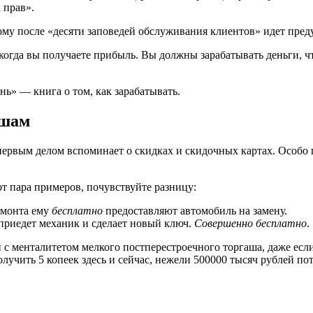
а прав».
ому после «десяти заповедей обслуживания клиентов» идет пре
 когда вы получаете прибыль. Вы должны зарабатывать деньги, чт
ь» — книга о том, как зарабатывать.
ашам
 первым делом вспоминает о скидках и скидочных картах. Особ
т пара примеров, почувствуйте разницу:
емонта ему
бесплатно
предоставляют автомобиль на замену.
приедет механик и сделает новый ключ.
Совершенно бесплатно
.
 с менталитетом мелкого постперестроечного торгаша, даже есл
олучить 5 копеек здесь и сейчас, нежели 500000 тысяч рублей по