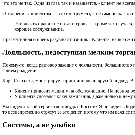
что это не так. Одна из глав так и называется, «клиент не всегд
Отношения с клиентом — это инструмент, а не самоцель. Поэт
Эти десять правил не стоят и гроша… кроме тех случаев,
хорошее обслуживание.
Прагматичная и очень разумная позиция. «Клиенты на всю жизн
Лояльность, недоступная мелким торг
Почему-то,
когда разговор заходит о лояльности, большинство
с днем рождения.
Карл Сьюэлл демонстрирует принципиально другой подход. Во
Клиент привозит машину на обслуживание. На период р
У клиента сломался ключ зажигания. Даже ночью к нему 
Вы видели такой сервис
где-нибудь
в России? Я не видел. Люди
то всенепременно стрясут за это денег, потому что им важнее п
Системы, а не улыбки