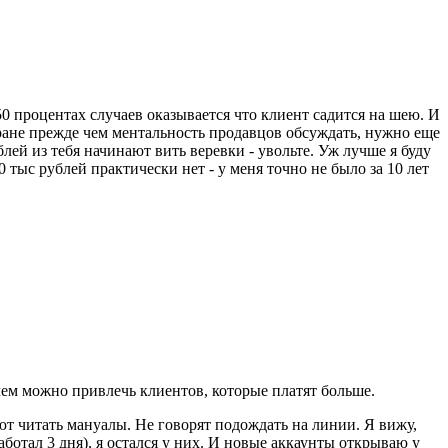
0 процентах случаев оказывается что клиент садится на шею. И
тране прежде чем ментальность продавцов обсуждать, нужно еще
лей из тебя начинают вить веревки - увольте. Уж лучше я буду
тыс рублей практически нет - у меня точно не было за 10 лет
 чем можно привлечь клиентов, которые платят больше.
ют читать мануалы. Не говорят подождать на линии. Я вижу,
отал 3 дня), я остался у них. И новые аккаунты открываю у