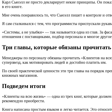
Карл Сьюэлл не просто декларирует некие принципы. Он пок
в его книге.
Мне очень понравилось то, что Сьюэлл пишет о контроле и отве
Я сам сталкивался с тем, что программисты приспускали рукава 
«Системы, а не улыбки» — так называется одна из глав. За фас
отношения с поставщиками, подбор персонала и многое другое.
Три главы, которые обязаны прочитать
Менеджеры по персоналу обязаны прочитать «Клиентов на всю ж
суперзвезд, как мотивировать людей и достойно платить им.
По своей практической ценности эти три главы на порядок пр
книжных магазинов.
Подведем итоги
«Клиенты на всю жизнь» — одна из трех книг, которые должен
рекомендую приобрести.
Книга написана простым языком и легко читается. Это относится