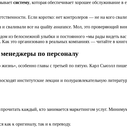
азывает
систему
, которая обеспечивает хорошее обслуживание в е
тственности. Если коротко: нет контролеров — не на кого свали
и сваливали все на quality assurance. Мол, это проверяющий вин
адом из белоснежной улыбки и постоянного «мы рады видеть вас 
 Как это организовано в реальных компаниях — читайте в книге
 менеджеры по персоналу
изнь», особенно главы с третьей по пятую. Карл Сьюэлл пишет 
евосходят институтские лекции и полуразвлекательную литерату
 прочитать каждый, кто занимается маркетингом услуг. Миниму
 как к оригиналу, так и к переводу.