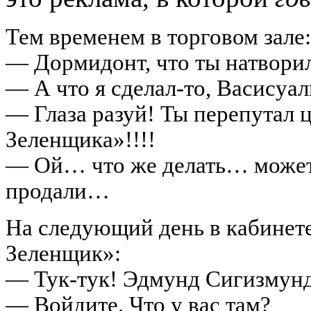
Тем временем в торговом зале:
— Дормидонт, что ты натворил
— А что я
сделал-то,
Васисуал
— Глаза разуй! Ты перепутал 
Зеленщика»!!!!
— Ой… что же делать… может 
продали…
На следующий день в кабинет
Зеленщик»:
—
Тук-тук!
Эдмунд Сигизмунд
— Войдите. Что у вас там?