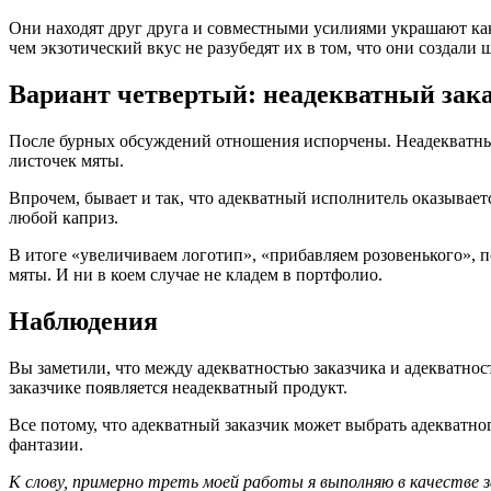
Они находят друг друга и совместными усилиями украшают кака
чем экзотический вкус не разубедят их в том, что они создали 
Вариант четвертый: неадекватный зак
После бурных обсуждений отношения испорчены. Неадекватный з
листочек мяты.
Впрочем, бывает и так, что адекватный исполнитель оказываетс
любой каприз.
В итоге «увеличиваем логотип», «прибавляем розовенького», 
мяты. И ни в коем случае не кладем в портфолио.
Наблюдения
Вы заметили, что между адекватностью заказчика и адекватност
заказчике появляется неадекватный продукт.
Все потому, что адекватный заказчик может выбрать адекватно
фантазии.
К слову, примерно треть моей работы я выполняю в качестве з