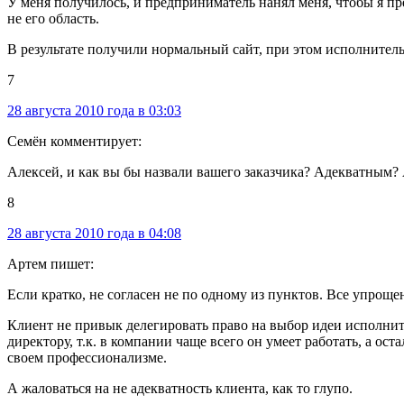
У меня получилось, и предприниматель нанял меня, чтобы я пре
не его область.
В результате получили нормальный сайт, при этом исполнитель
7
28 августа 2010 года в 03:03
Семён комментирует:
Алексей, и как вы бы назвали вашего заказчика? Адекватным? А
8
28 августа 2010 года в 04:08
Артем пишет:
Если кратко, не согласен не по одному из пунктов. Все упроще
Клиент не привык делегировать право на выбор идеи исполните
директору, т.к. в компании чаще всего он умеет работать, а ос
своем профессионализме.
А жаловаться на не адекватность клиента, как то глупо.