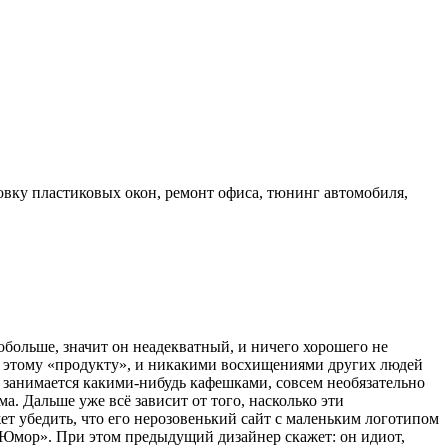
новку пластиковых окон, ремонт офиса, тюнинг автомобиля,
побольше, значит он неадекватный, и ничего хорошего не
 к этому «продукту», и никакими восхищениями других людей
й занимается какими-нибудь кафешками, совсем необязательно
а. Дальше уже всё зависит от того, насколько эти
ет убедить, что его нерозовенький сайт с маленьким логотипом
 «Юмор». При этом предыдущий дизайнер скажет: он идиот,