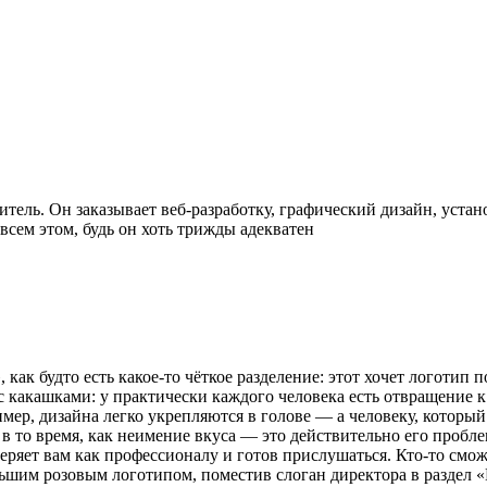
итель. Он заказывает веб-разработку, графический дизайн, уста
всем этом, будь он хоть трижды адекватен
ак будто есть какое-то чёткое разделение: этот хочет логотип 
 с какашками: у практически каждого человека есть отвращение
ример, дизайна легко укрепляются в голове — а человеку, которы
в то время, как неимение вкуса — это действительно его проблем
еряет вам как профессионалу и готов прислушаться. Кто-то смож
ольшим розовым логотипом, поместив слоган директора в раздел