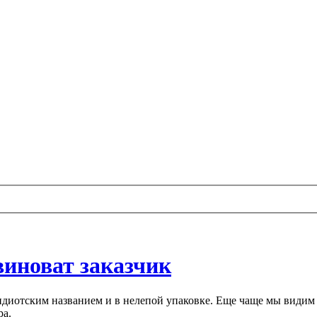
виноват заказчик
 с идиотским названием и в нелепой упаковке. Еще чаще мы вид
ра.