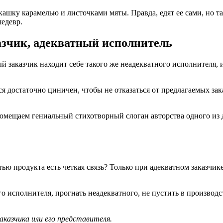
шку карамелью и листочками мяты. Правда, едят ее сами, но та
шедевр.
азчик, адекватный исполнитель
аказчик находит себе такого же неадекватного исполнителя, и в
я достаточно циничен, чтобы не отказаться от предлагаемых зака
помещаем гениальный стихотворный слоган авторства одного из 
ью продукта есть четкая связь? Только при адекватном заказчик
го исполнителя, прогнать неадекватного, не пустить в производ
аказчика или его представителя.