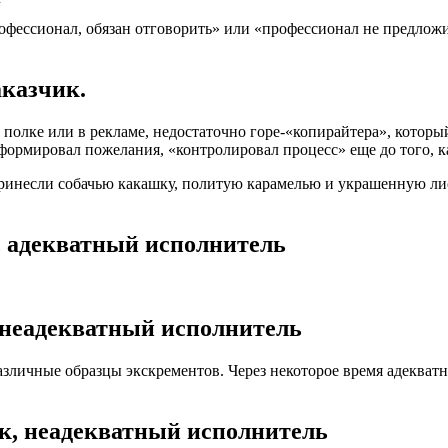
рофессионал, обязан отговорить» или «профессионал не предложи
аказчик.
полке или в рекламе, недостаточно горе-«копирайтера», который 
то формировал пожелания, «контролировал процесс» еще до того, 
ринесли собачью какашку, политую карамелью и украшенную лист
, адекватный исполнитель
 неадекватный исполнитель
зличные образцы экскрементов. Через некоторое время адекватны
.
к, неадекватный исполнитель