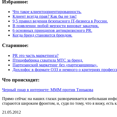
Избранное:
Что такое клиентоориентированность.
Клиент всегда прав? Как бы не так!
9,5 правил
ведения безопасного
IT-бизнеса
в России.
В появлении любой мерзости виноват заказчик.
6 основных принципов антикризисного PR.
Когда бренд становится брендом.
Старинное:
PR это часть маркетинга?
Птицефабрика схватила МТС за бренд.
Партизанский маркетинг без «партизанщины».
Дихлофос в формате ОЗЗ и немного о критериях професс
Что происходит:
Черный пиар в интернете: МММ против Тинькова
Прямо сейчас на наших глазах разворачивается небольшая инф
стараются широким фронтом, и, судя по тому, что я вижу, есть
21.05.2012