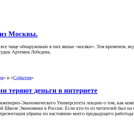
 из Москвы.
се чаще обнаруживаю в них явные «косяки». Тем временем, вед
тудии Артемия Лебедева.
ом
» и «
События
»
ии теряют деньги в интернете
нженерно-Экономического Университета лекцию о том, как комп
кой Школе Экономики в России.
Если кто-то
из читателей был на 
резентация убраны по настоянию моего предыдущего работодат