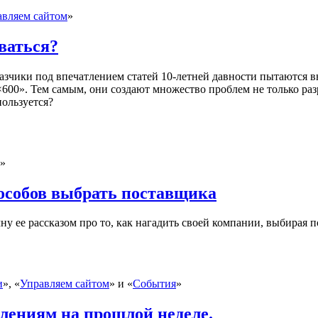
авляем сайтом
»
ваться?
казчики под впечатлением статей
10-летней
давности пытаются вн
×600
». Тем самым, они создают множество проблем не только раз
пользуется?
»
особов выбрать поставщика
чну ее рассказом про то, как нагадить своей компании, выбирая п
и
», «
Управляем сайтом
» и «
События
»
лениям на прошлой неделе.